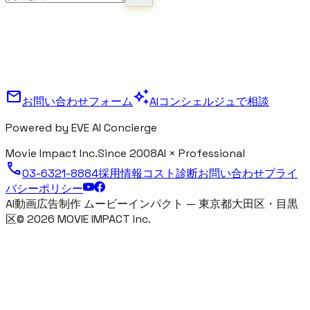
mail
auto_awesome
お問い合わせフォーム
AIコンシェルジュで相談
Powered by EVE AI Concierge
Movie Impact Inc.
Since 2008
AI × Professional
call
03-6321-8884
採用情報
コスト診断
お問い合わせ
プライ
バシーポリシー
AI動画広告制作 ムービーインパクト — 東京都大田区・目黒
区
©
2026
MOVIE IMPACT Inc.