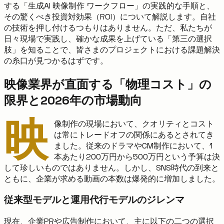
する「生成AI 映像制作 ワークフロー」の実践的な手順と、
その驚くべき投資対効果（ROI）について解説します。自社
の技術を押し付けるつもりはありません。ただ、私たちが
日々現場で実践し、確かな成果を上げている「第三の選択
肢」を知ることで、皆さまのプロジェクトにおける課題解決
の糸口が見つかるはずです。
映像業界が直面する「物理コスト」の
限界と2026年の市場動向
映
像制作の現場において、クオリティとコスト
は常にトレードオフの関係にあるとされてき
ました。従来のドラマやCM制作において、1
本あたり200万円から500万円という予算は決
して珍しいものではありません。しかし、SNS時代の到来と
ともに、企業が求める動画の本数は爆発的に増加しました。
従来型モデルと運用代行モデルのジレンマ
現在、企業PRや広告制作において、主に以下の二つの選択