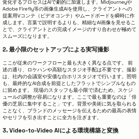
覚化するプロセスはAIで劇的に加速します。Midjourneyや
Adobe Firefly等の画像生成AIを使用し、クライアントへの
提案用Vコンテ（ビデオコンテ）やムードボードを瞬時に作
成します。言葉で説明するよりも、精細なAI画像を見せるこ
とで、クライアントとの完成イメージのすり合わせが極めて
スムーズになります。
2. 最小限のセットアップによる実写撮影
ここが従来のワークフローと最も大きく異なる点です。 前
述の通り、ロケハンや高額なスタジオ手配は不要です。撮影
は、社内の会議室や安価な白ホリスタジオで行います。照明
も、最終的なAI合成を前提としたフラットでシンプルなもの
に留めます。 現場のスタッフも最小限で済むため、スケジ
ュールの調整が容易になります。ここで最も重要なのは「俳
優の芝居に集中すること」です。背景や美術に気を取られる
ことなく、ブランドのメッセージを伝えるための最高の表情
やセリフを引き出すことに全力を注ぎます。
3. Video-to-Video AIによる環境構築と変換