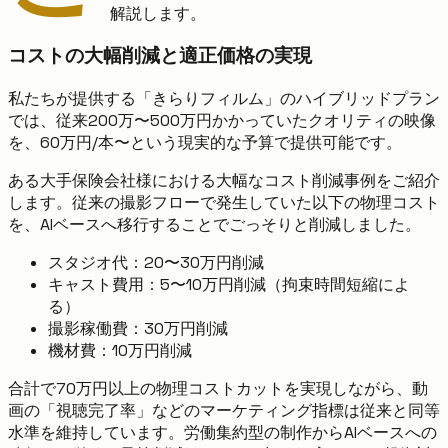
解説します。
コストの大幅削減と適正価格の実現
私たちが提供する「きらりフィルム」のハイブリッドプラン
では、従来200万〜500万円かかっていたクオリティの映像
を、60万円/本〜という現実的な予算で提供可能です。
ある大手保険会社様における大幅なコスト削減事例をご紹介
します。従来の撮影フローで発生していた以下の物理コスト
を、AIベースへ移行することでごっそりと削減しました。
スタジオ代：20〜30万円削減
キャスト費用：5〜10万円削減（拘束時間短縮によ
る）
撮影稼働費：30万円削減
機材費：10万円削減
合計で70万円以上の物理コストカットを実現しながら、動
画の「視聴完了率」などのマーケティング指標は従来と同等
水準を維持しています。労働集約型の制作からAIベースへの