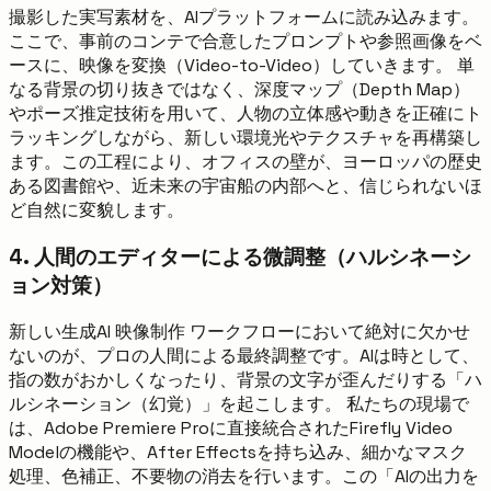
撮影した実写素材を、AIプラットフォームに読み込みます。
ここで、事前のコンテで合意したプロンプトや参照画像をベ
ースに、映像を変換（Video-to-Video）していきます。 単
なる背景の切り抜きではなく、深度マップ（Depth Map）
やポーズ推定技術を用いて、人物の立体感や動きを正確にト
ラッキングしながら、新しい環境光やテクスチャを再構築し
ます。この工程により、オフィスの壁が、ヨーロッパの歴史
ある図書館や、近未来の宇宙船の内部へと、信じられないほ
ど自然に変貌します。
4. 人間のエディターによる微調整（ハルシネーシ
ョン対策）
新しい生成AI 映像制作 ワークフローにおいて絶対に欠かせ
ないのが、プロの人間による最終調整です。AIは時として、
指の数がおかしくなったり、背景の文字が歪んだりする「ハ
ルシネーション（幻覚）」を起こします。 私たちの現場で
は、Adobe Premiere Proに直接統合されたFirefly Video
Modelの機能や、After Effectsを持ち込み、細かなマスク
処理、色補正、不要物の消去を行います。この「AIの出力を