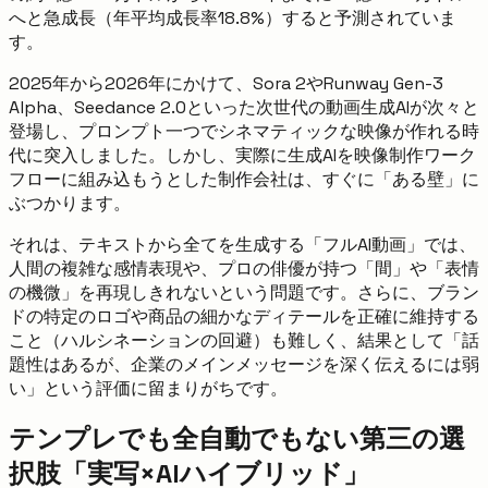
へと急成長（年平均成長率18.8%）すると予測されていま
す。
2025年から2026年にかけて、Sora 2やRunway Gen-3
Alpha、Seedance 2.0といった次世代の動画生成AIが次々と
登場し、プロンプト一つでシネマティックな映像が作れる時
代に突入しました。しかし、実際に生成AIを映像制作ワーク
フローに組み込もうとした制作会社は、すぐに「ある壁」に
ぶつかります。
それは、テキストから全てを生成する「フルAI動画」では、
人間の複雑な感情表現や、プロの俳優が持つ「間」や「表情
の機微」を再現しきれないという問題です。さらに、ブラン
ドの特定のロゴや商品の細かなディテールを正確に維持する
こと（ハルシネーションの回避）も難しく、結果として「話
題性はあるが、企業のメインメッセージを深く伝えるには弱
い」という評価に留まりがちです。
テンプレでも全自動でもない第三の選
択肢「実写×AIハイブリッド」