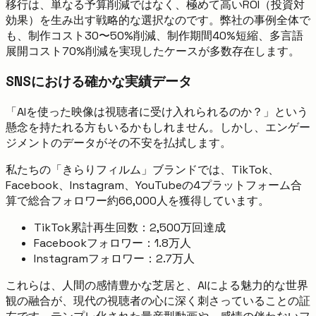
移行は、単なる予算削減ではなく、極めて高いROI（投資対
効果）を生み出す戦略的な選択なのです。弊社の事例全体で
も、制作コスト30〜50%削減、制作期間40%短縮、多言語
展開コスト70%削減を実現したケースが多数存在します。
SNSにおける確かな実績データ
「AIを使った映像は視聴者に受け入れられるのか？」という
懸念を持たれる方もいるかもしれません。しかし、エンゲー
ジメントのデータがその不安を払拭します。
私たちの「きらりフィルム」ブランドでは、TikTok、
Facebook、Instagram、YouTubeの4プラットフォーム合
算で総合フォロワー約66,000人を獲得しています。
TikTok累計再生回数：2,500万回達成
Facebookフォロワー：1.8万人
Instagramフォロワー：2.7万人
これらは、人間の感情豊かな芝居と、AIによる魅力的な世界
観の融合が、現代の視聴者の心に深く刺さっていることの証