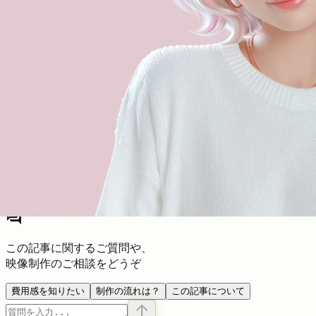
EVE AI
AIコンシェルジュ
forum
この記事に関するご質問や、
映像制作のご相談をどうぞ
費用感を知りたい
制作の流れは？
この記事について
arrow_upward