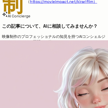
制
（
https://movieimpact.net/kirarifilm）
auto_awesome
AI Concierge
この記事について、AIに相談してみませんか？
映像制作のプロフェッショナルの知見を持つAIコンシェルジ
ュが、あなたのご質問にお答えします。