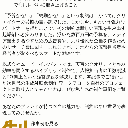
で商用レベルに磨き上げること
「予算がない」「納期がない」という制約は、かつてはクリ
エイターの妥協の言い訳でした。しかし今、AIという強力な
パートナーを得たことで、その制約は新しい表現を生み出す
起爆剤へと変わりました。浮いた数百万円の予算を、メディ
ア露出を増やすための広告費や、より優れた企画を作るため
のリサーチ費に回す。これこそが、これからの広報担当者や
経営者が取るべきスマートな戦略です。
株式会社ムービーインパクトでは、実写のクオリティとAIの
効率を両立するハイブリッド制作で、広報担当者の工数削減
とROI向上という経営課題を解決します。本記事でご紹介し
た次世代の生成AI 映像制作 ワークフローを自社のプロジェ
クトに取り入れてみたい方は、ぜひ私たちの制作事例をご覧
ください。
あなたのブランドが持つ本当の魅力を、制約のない世界で表
現してみませんか。
作事例を見る