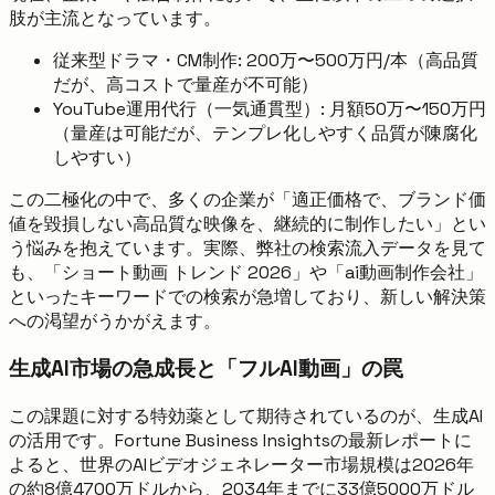
肢が主流となっています。
従来型ドラマ・CM制作: 200万〜500万円/本（高品質
だが、高コストで量産が不可能）
YouTube運用代行（一気通貫型）: 月額50万〜150万円
（量産は可能だが、テンプレ化しやすく品質が陳腐化
しやすい）
この二極化の中で、多くの企業が「適正価格で、ブランド価
値を毀損しない高品質な映像を、継続的に制作したい」とい
う悩みを抱えています。実際、弊社の検索流入データを見て
も、「ショート動画 トレンド 2026」や「ai動画制作会社」
といったキーワードでの検索が急増しており、新しい解決策
への渇望がうかがえます。
生成AI市場の急成長と「フルAI動画」の罠
この課題に対する特効薬として期待されているのが、生成AI
の活用です。Fortune Business Insightsの最新レポートに
よると、世界のAIビデオジェネレーター市場規模は2026年
の約8億4700万ドルから、2034年までに33億5000万ドル