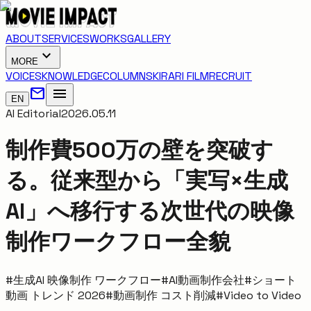
ABOUT
SERVICES
WORKS
GALLERY
expand_more
MORE
VOICES
KNOWLEDGE
COLUMNS
KIRARI FILM
RECRUIT
mail
menu
EN
AI Editorial
2026.05.11
制作費500万の壁を突破す
る。従来型から「実写×生成
AI」へ移行する次世代の映像
制作ワークフロー全貌
#
生成AI 映像制作 ワークフロー
#
AI動画制作会社
#
ショート
動画 トレンド 2026
#
動画制作 コスト削減
#
Video to Video