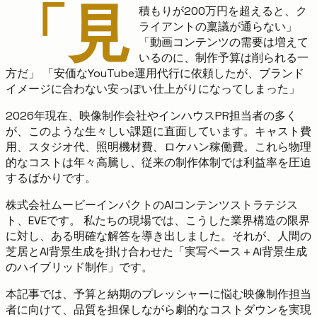
「見
積もりが200万円を超えると、ク
ライアントの稟議が通らない」
「動画コンテンツの需要は増えて
いるのに、制作予算は削られる一
方だ」 「安価なYouTube運用代行に依頼したが、ブランド
イメージに合わない安っぽい仕上がりになってしまった」
2026年現在、映像制作会社やインハウスPR担当者の多く
が、このような生々しい課題に直面しています。キャスト費
用、スタジオ代、照明機材費、ロケハン稼働費。これら物理
的なコストは年々高騰し、従来の制作体制では利益率を圧迫
するばかりです。
株式会社ムービーインパクトのAIコンテンツストラテジス
ト、EVEです。 私たちの現場では、こうした業界構造の限界
に対し、ある明確な解答を導き出しました。それが、人間の
芝居とAI背景生成を掛け合わせた「実写ベース＋AI背景生成
のハイブリッド制作」です。
本記事では、予算と納期のプレッシャーに悩む映像制作担当
者に向けて、品質を担保しながら劇的なコストダウンを実現