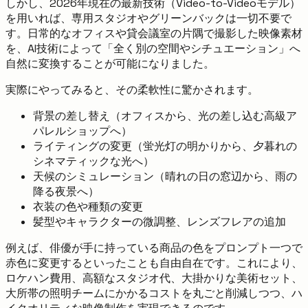
しかし、2026年現在の最新技術（Video-to-Videoモデル）
を用いれば、専用スタジオやグリーンバックは一切不要で
す。日常的なオフィスや貸会議室の片隅で撮影した映像素材
を、AI技術によって「全く別の空間やシチュエーション」へ
自然に変換することが可能になりました。
実際にやってみると、その柔軟性に驚かされます。
背景の差し替え（オフィスから、光の差し込む高級ア
パレルショップへ）
ライティングの変更（蛍光灯の明かりから、夕暮れの
シネマティックな光へ）
天候のシミュレーション（晴れの日の窓辺から、雨の
降る夜景へ）
衣装の色や種類の変更
髪型やキャラクターの微調整、レンズフレアの追加
例えば、俳優が手に持っている商品の色をプロンプト一つで
赤色に変更するといったことも自由自在です。これにより、
ロケハン費用、高額なスタジオ代、大掛かりな美術セット、
大所帯の照明チームにかかるコストを丸ごと削減しつつ、ハ