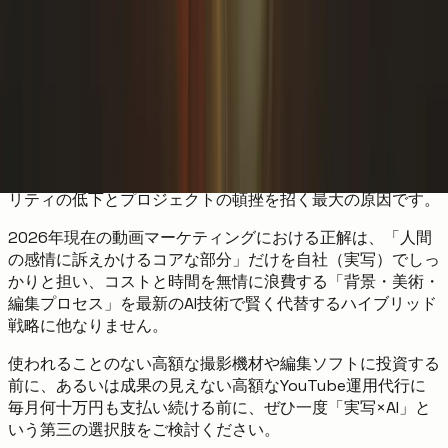
「企
業動画 内製化」という言葉には、
企画から撮影、高度な編集、配信
までの全行程を社内のスタッフだ
けで完結させなければならないと
いう、強い思い込みがつきまといます。しかし、その真面目
な思い込みこそが現場の深刻な疲弊を生み、結果としてクオ
リティの低下とプロジェクトの頓挫を招く最大の原因です。
2026年現在の動画マーケティングにおける正解は、「人間
の感情に訴えかけるコアな部分」だけを自社（実写）でしっ
かりと担い、コストと時間を無情に浪費する「背景・美術・
編集プロセス」を最新のAI技術で賢く代替するハイブリッド
戦略に他なりません。
使われることのない高額な撮影機材や編集ソフトに投資する
前に、あるいは成果の見えない高額なYouTube運用代行に
毎月何十万円も支払い続ける前に、ぜひ一度「実写×AI」と
いう第三の選択肢をご検討ください。