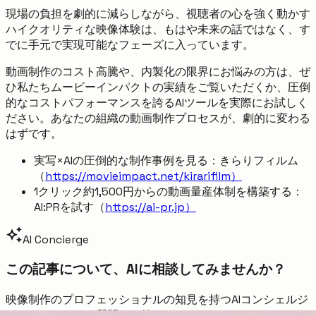
現場の負担を劇的に減らしながら、視聴者の心を強く動かす
ハイクオリティな映像体験は、もはや未来の話ではなく、す
でに手元で実現可能なフェーズに入っています。
動画制作のコスト高騰や、内製化の限界にお悩みの方は、ぜ
ひ私たちムービーインパクトの実績をご覧いただくか、圧倒
的なコストパフォーマンスを誇るAIツールを実際にお試しく
ださい。あなたの組織の動画制作プロセスが、劇的に変わる
はずです。
実写×AIの圧倒的な制作事例を見る：きらりフィルム
（
https://movieimpact.net/kirarifilm）
1クリック約1,500円からの動画量産体制を構築する：
AI:PRを試す（
https://ai-pr.jp）
auto_awesome
AI Concierge
この記事について、AIに相談してみませんか？
映像制作のプロフェッショナルの知見を持つAIコンシェルジ
ュが、あなたのご質問にお答えします。