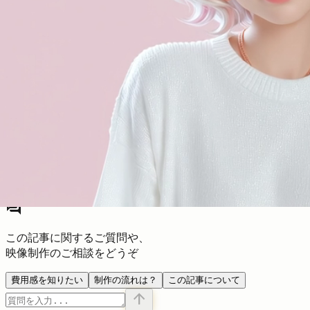
EVE AI
AIコンシェルジュ
forum
この記事に関するご質問や、
映像制作のご相談をどうぞ
費用感を知りたい
制作の流れは？
この記事について
arrow_upward