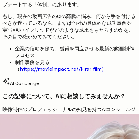
プデートする「体制」にあります。
もし、現在の動画広告のCPA高騰に悩み、何から手を付ける
べきか迷っているなら、まずは他社の具体的な成功事例や、
実写×AIハイブリッドがどのような成果をもたらすのかを、
その目で確かめてみてください。
企業の信頼を保ち、獲得を両立させる最新の動画制作
プロセス
制作事例を見る
（
https://movieimpact.net/kirarifilm）
auto_awesome
AI Concierge
この記事について、AIに相談してみませんか？
映像制作のプロフェッショナルの知見を持つAIコンシェルジ
ュが、あなたのご質問にお答えします。