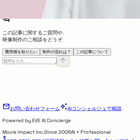
EVE AI
AIコンシェルジュ
forum
この記事に関するご質問や、
映像制作のご相談をどうぞ
費用感を知りたい
制作の流れは？
この記事について
arrow_upward
mail
auto_awesome
お問い合わせフォーム
AIコンシェルジュで相談
Powered by EVE AI Concierge
Movie Impact Inc.
Since 2008
AI × Professional
call