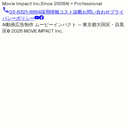
Movie Impact Inc.
Since 2008
AI × Professional
call
03-6321-8884
採用情報
コスト診断
お問い合わせ
プライ
バシーポリシー
AI動画広告制作 ムービーインパクト — 東京都大田区・目黒
区
©
2026
MOVIE IMPACT Inc.