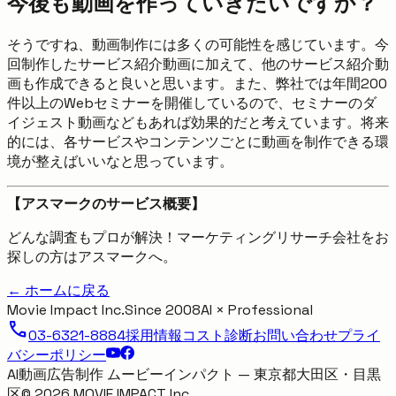
今後も動画を作っていきたいですか？
そうですね、動画制作には多くの可能性を感じています。今
回制作したサービス紹介動画に加えて、他のサービス紹介動
画も作成できると良いと思います。また、弊社では年間200
件以上のWebセミナーを開催しているので、セミナーのダ
イジェスト動画などもあれば効果的だと考えています。将来
的には、各サービスやコンテンツごとに動画を制作できる環
境が整えばいいなと思っています。
【アスマークのサービス概要】
どんな調査もプロが解決！マーケティングリサーチ会社をお
探しの方はアスマークへ。
← ホームに戻る
Movie Impact Inc.
Since 2008
AI × Professional
call
03-6321-8884
採用情報
コスト診断
お問い合わせ
プライ
バシーポリシー
AI動画広告制作 ムービーインパクト — 東京都大田区・目黒
区
©
2026
MOVIE IMPACT Inc.