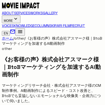
ABOUT
SERVICES
WORKS
GALLERY
expand_more
MORE
VOICES
KNOWLEDGE
COLUMNS
KIRARI FILM
RECRUIT
mail
menu
EN
ホーム
/
other
/
《お客様の声》株式会社アスマーク様｜BtoB
マーケティングを加速するAI動画制作
other
《お客様の声》株式会社アスマーク様
｜BtoBマーケティングを加速するAI動
画制作
マーケティングリサーチ会社・株式会社アスマーク様のCM
制作事例。AI動画制作によるスピード・コスト改善と、
BtoBでも妥協しないエモーショナルな映像美・企画力につ
いて伺いました。