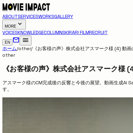
ABOUT
SERVICES
WORKS
GALLERY
expand_more
MORE
VOICES
KNOWLEDGE
COLUMNS
KIRARI FILM
RECRUIT
mail
menu
EN
ホーム
/
other
/
《お客様の声》株式会社アスマーク様 (4) 動
other
《お客様の声》株式会社アスマーク様 (
アスマーク様のCM完成後の反響と今後の展望。動画生成AI 
す。