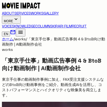
ABOUT
SERVICES
WORKS
GALLERY
expand_more
MORE
VOICES
KNOWLEDGE
COLUMNS
KIRARI FILM
RECRUIT
mail
menu
EN
ホーム
/
works
/
「東京手仕事」動画広告事例 4 & BtoB向け動
画制作 | AI動画制作会社
works
「東京手仕事」動画広告事例 4 & BtoB
向け動画制作 | AI動画制作会社
東京手仕事の動画制作事例に加え、FAX受注支援システムな
どのBtoB向け動画事例をご紹介。動画生成AIを活用し、コ
ストパフォーマンスとハイクオリティな映像美を両立しま
す。