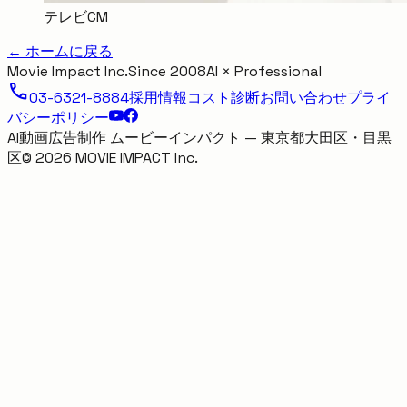
テレビCM
← ホームに戻る
Movie Impact Inc.
Since 2008
AI × Professional
call
03-6321-8884
採用情報
コスト診断
お問い合わせ
プライ
バシーポリシー
AI動画広告制作 ムービーインパクト — 東京都大田区・目黒
区
©
2026
MOVIE IMPACT Inc.